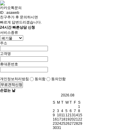
카카오톡문의
ID : asaweb
친구추가 후 문의하시면
빠르게 답변드리겠습니다.
24시간 빠른상담 신청
서비스종류
주소
고객명
휴대폰번호
개인정보처리방침
동의함
동의안함
무료견적신청
손없는 날
2026.08
S
M
T
W
T
F
S
1
2
3
4
5
6
7
8
9
10
11
12
13
14
15
16
17
18
19
20
21
22
23
24
25
26
27
28
29
30
31